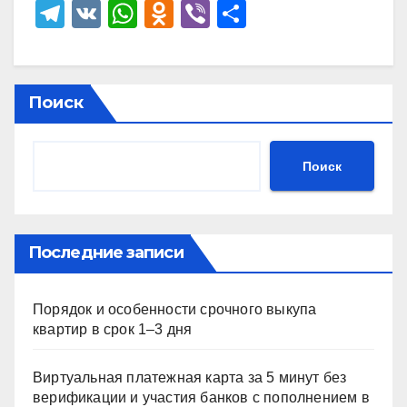
T
V
W
O
Vi
О
el
K
h
d
b
тп
e
at
n
er
р
gr
s
o
а
Поиск
a
A
kl
в
m
p
a
и
Поиск
p
ss
ть
ni
ki
Последние записи
Порядок и особенности срочного выкупа
квартир в срок 1–3 дня
Виртуальная платежная карта за 5 минут без
верификации и участия банков с пополнением в