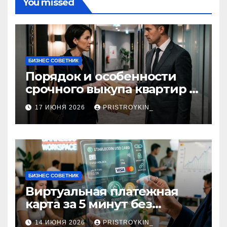
You missed
БИЗНЕС СОВЕТНИК
Порядок и особенности
срочного выкупа квартир в
срок 1–3 дня
17 ИЮНЯ 2026
PRISTROYKIN_
БИЗНЕС СОВЕТНИК
Виртуальная платежная
карта за 5 минут без
верификации и участия
14 ИЮНЯ 2026
PRISTROYKIN_