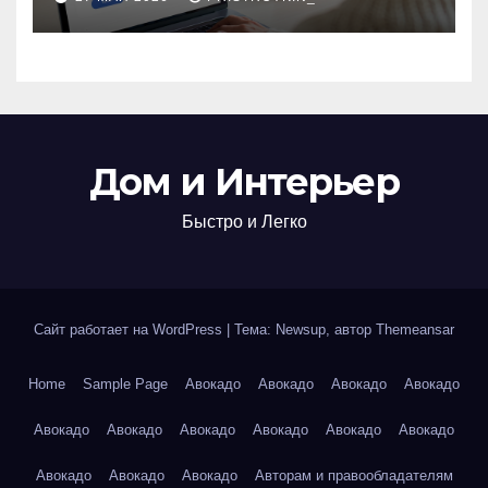
железнодорожных
билетов
Дом и Интерьер
Быстро и Легко
Сайт работает на WordPress
|
Тема: Newsup, автор
Themeansar
Home
Sample Page
Авокадо
Авокадо
Авокадо
Авокадо
Авокадо
Авокадо
Авокадо
Авокадо
Авокадо
Авокадо
Авокадо
Авокадо
Авокадо
Авторам и правообладателям