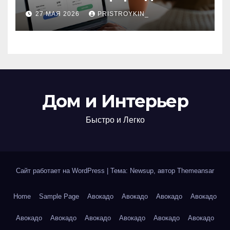
поиска авиабилетов и
27 МАЯ 2026
PRISTROYKIN_
железнодорожных
билетов
Дом и Интерьер
Быстро и Легко
Сайт работает на WordPress
|
Тема: Newsup, автор
Themeansar
Home
Sample Page
Авокадо
Авокадо
Авокадо
Авокадо
Авокадо
Авокадо
Авокадо
Авокадо
Авокадо
Авокадо