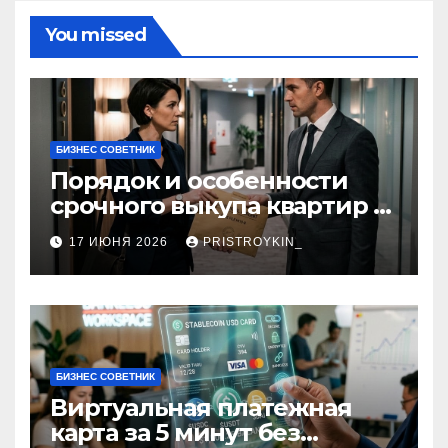
You missed
БИЗНЕС СОВЕТНИК
Порядок и особенности
срочного выкупа квартир в
срок 1–3 дня
17 ИЮНЯ 2026
PRISTROYKIN_
БИЗНЕС СОВЕТНИК
Виртуальная платежная
карта за 5 минут без