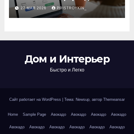
поиска авиабилетов и
27 МАЯ 2026
PRISTROYKIN_
железнодорожных
билетов
Дом и Интерьер
Быстро и Легко
Сайт работает на WordPress
|
Тема: Newsup, автор
Themeansar
Home
Sample Page
Авокадо
Авокадо
Авокадо
Авокадо
Авокадо
Авокадо
Авокадо
Авокадо
Авокадо
Авокадо