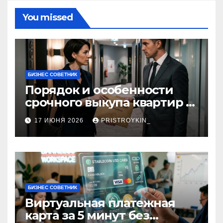
You missed
БИЗНЕС СОВЕТНИК
Порядок и особенности
срочного выкупа квартир в
срок 1–3 дня
17 ИЮНЯ 2026
PRISTROYKIN_
БИЗНЕС СОВЕТНИК
Виртуальная платежная
карта за 5 минут без