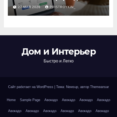
поиска авиабилетов и
27 МАЯ 2026
PRISTROYKIN_
железнодорожных
билетов
Дом и Интерьер
Быстро и Легко
Сайт работает на WordPress
|
Тема: Newsup, автор
Themeansar
Home
Sample Page
Авокадо
Авокадо
Авокадо
Авокадо
Авокадо
Авокадо
Авокадо
Авокадо
Авокадо
Авокадо