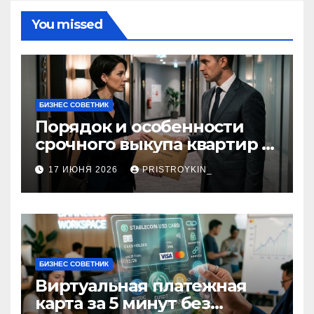
You missed
БИЗНЕС СОВЕТНИК
Порядок и особенности
срочного выкупа квартир в
срок 1–3 дня
17 ИЮНЯ 2026
PRISTROYKIN_
БИЗНЕС СОВЕТНИК
Виртуальная платежная
карта за 5 минут без