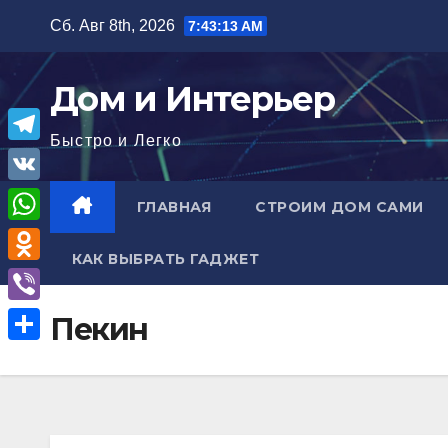
Перейти
Сб. Авг 8th, 2026
7:43:14 AM
к
содержимому
Дом и Интерьер
Быстро и Легко
T
e
V
ГЛАВНАЯ
СТРОИМ ДОМ САМИ
l
K
W
e
КАК ВЫБРАТЬ ГАДЖЕТ
h
O
g
a
d
r
V
Пекин
t
n
a
i
О
s
o
m
b
т
A
k
e
п
p
l
r