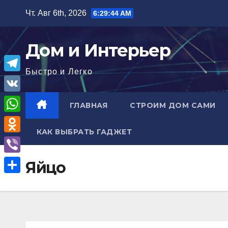
Перейти
Чт. Авг 6th, 2026
6:29:45 AM
к
содержимому
Дом и Интерьер
Быстро и Легко
T
e
V
ГЛАВНАЯ
СТРОИМ ДОМ САМИ
l
K
W
e
КАК ВЫБРАТЬ ГАДЖЕТ
h
O
g
a
d
r
V
Яйцо
t
n
a
i
О
s
o
m
b
т
A
k
e
п
p
l
r