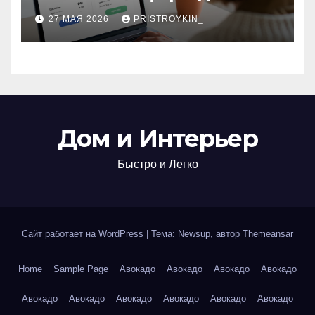
поиска авиабилетов и
27 МАЯ 2026
PRISTROYKIN_
железнодорожных
билетов
Дом и Интерьер
Быстро и Легко
Сайт работает на WordPress
|
Тема: Newsup, автор
Themeansar
Home
Sample Page
Авокадо
Авокадо
Авокадо
Авокадо
Авокадо
Авокадо
Авокадо
Авокадо
Авокадо
Авокадо