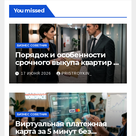
You missed
БИЗНЕС СОВЕТНИК
Порядок и особенности
срочного выкупа квартир в
срок 1–3 дня
17 ИЮНЯ 2026
PRISTROYKIN_
БИЗНЕС СОВЕТНИК
Виртуальная платежная
карта за 5 минут без