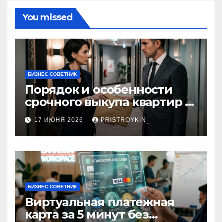
You missed
БИЗНЕС СОВЕТНИК
Порядок и особенности
срочного выкупа квартир в
срок 1–3 дня
17 ИЮНЯ 2026
PRISTROYKIN_
БИЗНЕС СОВЕТНИК
Виртуальная платежная
карта за 5 минут без