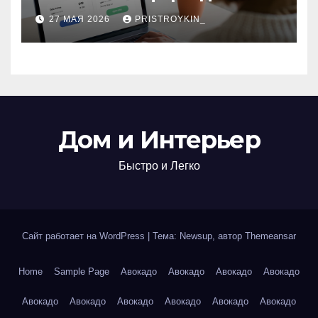
поиска авиабилетов и
27 МАЯ 2026
PRISTROYKIN_
железнодорожных
билетов
Дом и Интерьер
Быстро и Легко
Сайт работает на WordPress
|
Тема: Newsup, автор
Themeansar
Home
Sample Page
Авокадо
Авокадо
Авокадо
Авокадо
Авокадо
Авокадо
Авокадо
Авокадо
Авокадо
Авокадо