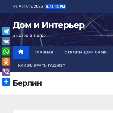
Перейти
Чт. Авг 6th, 2026
6:42:43 PM
к
содержимому
Дом и Интерьер
Быстро и Легко
T
e
V
ГЛАВНАЯ
СТРОИМ ДОМ САМИ
l
K
W
e
КАК ВЫБРАТЬ ГАДЖЕТ
h
O
g
a
d
r
V
Берлин
t
n
a
i
О
s
o
m
b
т
A
k
e
п
p
l
r