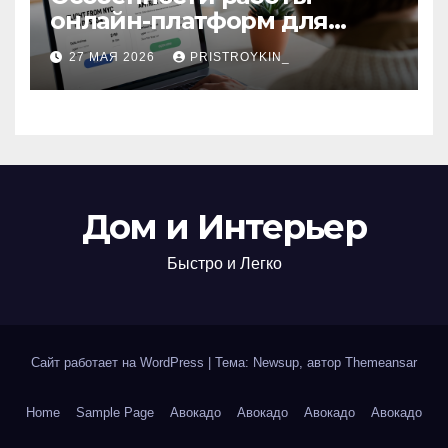
онлайн-платформ для
поиска авиабилетов и
27 МАЯ 2026
PRISTROYKIN_
железнодорожных
билетов
Дом и Интерьер
Быстро и Легко
Сайт работает на WordPress
|
Тема: Newsup, автор
Themeansar
Home
Sample Page
Авокадо
Авокадо
Авокадо
Авокадо