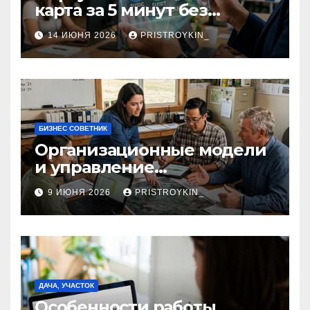
карта за 5 минут без
верификации и участия
14 ИЮНЯ 2026
PRISTROYKIN_
банков с пополнением в
долларовом стейблкоине
БИЗНЕС СОВЕТНИК
Организационные модели
и управление
сельскохозяйственными
9 ИЮНЯ 2026
PRISTROYKIN_
компаниями и
предприятиями
ДАЧА, УЧАСТОК
Особенности работы