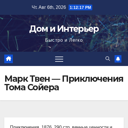
Перейти
Чт. Авг 6th, 2026
1:12:18 PM
к
содержимому
Дом и Интерьер
Быстро и Легко
Марк Твен — Приключения
Тома Сойера
Приключения, 1876, 290 стр. вечные ценности и