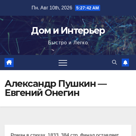
Перейти
Пн. Авг 10th, 2026
5:27:43 AM
к
содержимому
Дом и Интерьер
Быстро и Легко
Александр Пушкин —
Евгений Онегин
Роман в стихах, 1833, 384 стр. Финал оставляет