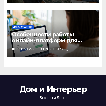
предприятиями
ДАЧА, УЧАСТОК
Особенности работы
онлайн-платформ для
поиска авиабилетов и
27 МАЯ 2026
PRISTROYKIN_
железнодорожных
билетов
Дом и Интерьер
Быстро и Легко