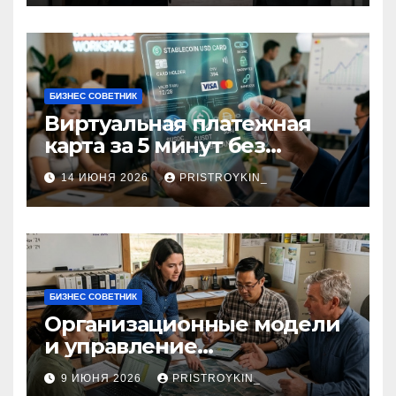
БИЗНЕС СОВЕТНИК
Виртуальная платежная
карта за 5 минут без
верификации и участия
14 ИЮНЯ 2026
PRISTROYKIN_
банков с пополнением в
долларовом стейблкоине
БИЗНЕС СОВЕТНИК
Организационные модели
и управление
сельскохозяйственными
9 ИЮНЯ 2026
PRISTROYKIN_
компаниями и