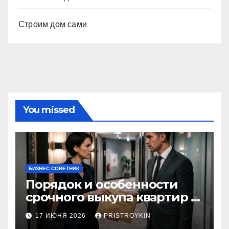
Строим дом сами
You missed
БИЗНЕС СОВЕТНИК
Порядок и особенности
срочного выкупа квартир в
срок 1–3 дня
17 ИЮНЯ 2026
PRISTROYKIN_