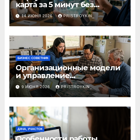
карта за 5 минут без
верификации и участия
14 ИЮНЯ 2026
PRISTROYKIN_
банков с пополнением в
долларовом стейблкоине
БИЗНЕС СОВЕТНИК
Организационные модели
и управление
сельскохозяйственными
9 ИЮНЯ 2026
PRISTROYKIN_
компаниями и
предприятиями
ДАЧА, УЧАСТОК
Особенности работы