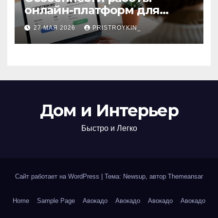
онлайн-платформ для
поиска авиабилетов и
27 МАЯ 2026
PRISTROYKIN_
железнодорожных
билетов
Дом и Интерьер
Быстро и Легко
Сайт работает на WordPress
|
Тема: Newsup, автор
Themeansar
Home
Sample Page
Авокадо
Авокадо
Авокадо
Авокадо