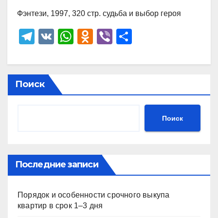
Фэнтези, 1997, 320 стр. судьба и выбор героя
T
V
W
O
Vi
О
el
K
h
d
b
тп
e
at
n
er
р
gr
s
o
а
Поиск
a
A
kl
в
m
p
a
и
Поиск
p
ss
ть
ni
ki
Последние записи
Порядок и особенности срочного выкупа
квартир в срок 1–3 дня