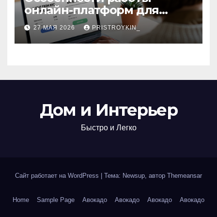
онлайн-платформ для
поиска авиабилетов и
27 МАЯ 2026
PRISTROYKIN_
железнодорожных
билетов
Дом и Интерьер
Быстро и Легко
Сайт работает на WordPress
|
Тема: Newsup, автор
Themeansar
Home
Sample Page
Авокадо
Авокадо
Авокадо
Авокадо