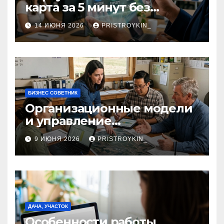
карта за 5 минут без
верификации и участия
14 ИЮНЯ 2026
PRISTROYKIN_
банков с пополнением в
долларовом стейблкоине
БИЗНЕС СОВЕТНИК
Организационные модели
и управление
сельскохозяйственными
9 ИЮНЯ 2026
PRISTROYKIN_
компаниями и
предприятиями
ДАЧА, УЧАСТОК
Особенности работы