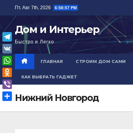
Перейти
Пт. Авг 7th, 2026
6:58:57 PM
к
содержимому
Дом и Интерьер
Быстро и Легко
T
e
V
ГЛАВНАЯ
СТРОИМ ДОМ САМИ
l
K
W
e
КАК ВЫБРАТЬ ГАДЖЕТ
h
O
g
a
d
r
V
Нижний Новгород
t
n
a
i
О
s
o
m
b
т
A
k
e
п
p
l
r