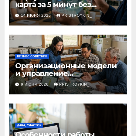
карта за 5 минут без
верификации и участия
14 ИЮНЯ 2026
PRISTROYKIN_
банков с пополнением в
долларовом стейблкоине
БИЗНЕС СОВЕТНИК
Организационные модели
и управление
сельскохозяйственными
9 ИЮНЯ 2026
PRISTROYKIN_
компаниями и
предприятиями
ДАЧА, УЧАСТОК
Особенности работы