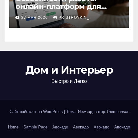
онлайн-платформ для
поиска авиабилетов и
27 МАЯ 2026
PRISTROYKIN_
железнодорожных
билетов
Дом и Интерьер
Быстро и Легко
Сайт работает на WordPress
|
Тема: Newsup, автор
Themeansar
Home
Sample Page
Авокадо
Авокадо
Авокадо
Авокадо