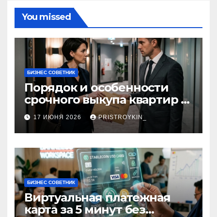
You missed
БИЗНЕС СОВЕТНИК
Порядок и особенности
срочного выкупа квартир в
срок 1–3 дня
17 ИЮНЯ 2026
PRISTROYKIN_
БИЗНЕС СОВЕТНИК
Виртуальная платежная
карта за 5 минут без