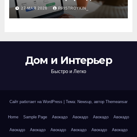
поиска авиабилетов и
27 МАЯ 2026
PRISTROYKIN_
железнодорожных
билетов
Дом и Интерьер
Быстро и Легко
Сайт работает на WordPress
|
Тема: Newsup, автор
Themeansar
Home
Sample Page
Авокадо
Авокадо
Авокадо
Авокадо
Авокадо
Авокадо
Авокадо
Авокадо
Авокадо
Авокадо