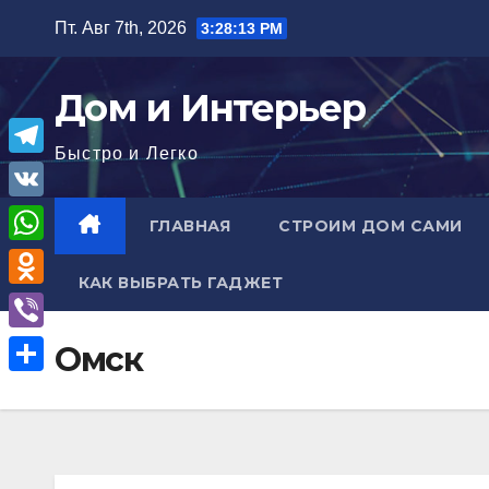
Перейти
Пт. Авг 7th, 2026
3:28:15 PM
к
содержимому
Дом и Интерьер
Быстро и Легко
T
e
V
ГЛАВНАЯ
СТРОИМ ДОМ САМИ
l
K
W
e
КАК ВЫБРАТЬ ГАДЖЕТ
h
O
g
a
d
r
V
Омск
t
n
a
i
О
s
o
m
b
т
A
k
e
п
p
l
r