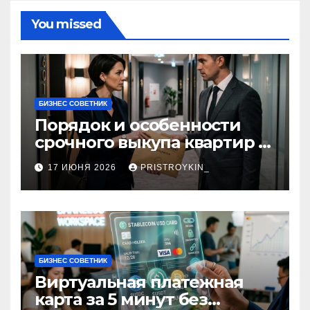
You missed
БИЗНЕС СОВЕТНИК
Порядок и особенности
срочного выкупа квартир в
срок 1–3 дня
17 ИЮНЯ 2026
PRISTROYKIN_
БИЗНЕС СОВЕТНИК
Виртуальная платежная
карта за 5 минут без