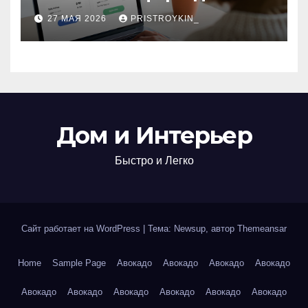
поиска авиабилетов и
27 МАЯ 2026
PRISTROYKIN_
железнодорожных
билетов
Дом и Интерьер
Быстро и Легко
Сайт работает на WordPress
|
Тема: Newsup, автор
Themeansar
Home
Sample Page
Авокадо
Авокадо
Авокадо
Авокадо
Авокадо
Авокадо
Авокадо
Авокадо
Авокадо
Авокадо