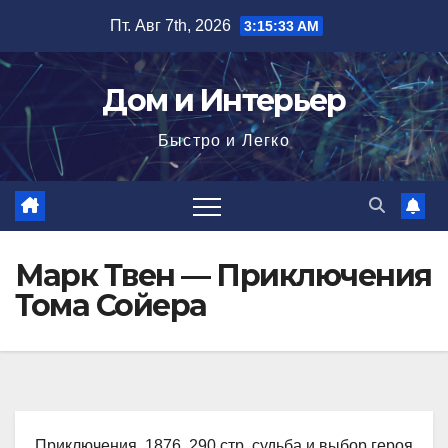
Перейти
Пт. Авг 7th, 2026
3:15:34 AM
к
содержимому
Дом и Интерьер
Быстро и Легко
Марк Твен — Приключения
Тома Сойера
Приключения, 1876, 290 стр. судьба и выбор героя