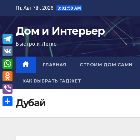
Перейти
Пт. Авг 7th, 2026
3:02:00 AM
к
содержимому
Дом и Интерьер
Быстро и Легко
T
e
V
ГЛАВНАЯ
СТРОИМ ДОМ САМИ
l
K
W
e
КАК ВЫБРАТЬ ГАДЖЕТ
h
O
g
a
d
r
V
Дубай
t
n
a
i
О
s
o
m
b
т
A
k
e
п
p
l
r