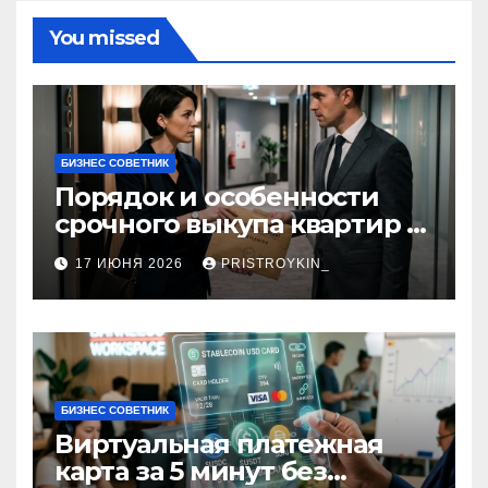
You missed
БИЗНЕС СОВЕТНИК
Порядок и особенности
срочного выкупа квартир в
срок 1–3 дня
17 ИЮНЯ 2026
PRISTROYKIN_
БИЗНЕС СОВЕТНИК
Виртуальная платежная
карта за 5 минут без