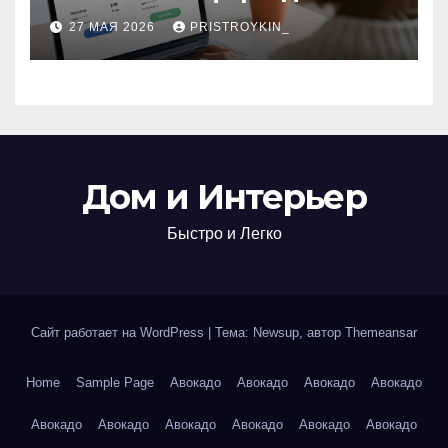
поиска авиабилетов и
27 МАЯ 2026
PRISTROYKIN_
железнодорожных
билетов
Дом и Интерьер
Быстро и Легко
Сайт работает на WordPress
|
Тема: Newsup, автор
Themeansar
Home
Sample Page
Авокадо
Авокадо
Авокадо
Авокадо
Авокадо
Авокадо
Авокадо
Авокадо
Авокадо
Авокадо