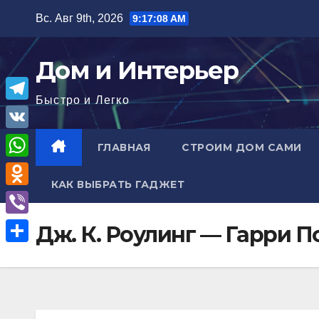
Перейти
Вс. Авг 9th, 2026
9:17:09 AM
к
содержимому
Дом и Интерьер
Быстро и Легко
T
e
V
ГЛАВНАЯ
СТРОИМ ДОМ САМИ
l
K
W
e
КАК ВЫБРАТЬ ГАДЖЕТ
h
O
g
a
d
r
V
Дж. К. Роулинг — Гарри 
t
n
a
i
О
s
o
m
b
т
A
k
e
п
p
l
r