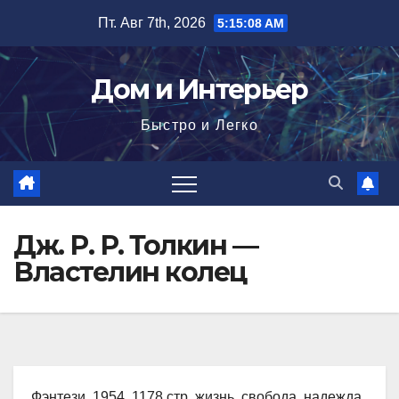
Перейти
Пт. Авг 7th, 2026
5:15:09 AM
к
содержимому
Дом и Интерьер
Быстро и Легко
Дж. Р. Р. Толкин —
Властелин колец
Фэнтези, 1954, 1178 стр. жизнь, свобода, надежда