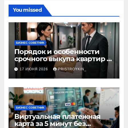
You missed
БИЗНЕС СОВЕТНИК
Порядок и особенности
срочного выкупа квартир в
срок 1–3 дня
17 ИЮНЯ 2026
PRISTROYKIN_
БИЗНЕС СОВЕТНИК
Виртуальная платежная
карта за 5 минут без