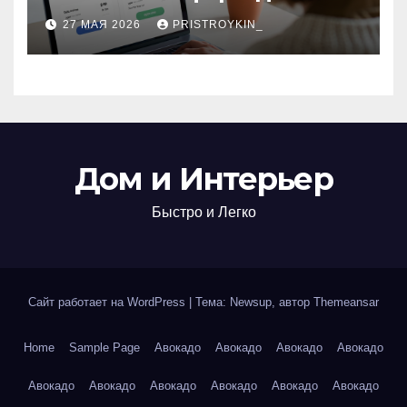
поиска авиабилетов и
27 МАЯ 2026
PRISTROYKIN_
железнодорожных
билетов
Дом и Интерьер
Быстро и Легко
Сайт работает на WordPress
|
Тема: Newsup, автор
Themeansar
Home
Sample Page
Авокадо
Авокадо
Авокадо
Авокадо
Авокадо
Авокадо
Авокадо
Авокадо
Авокадо
Авокадо