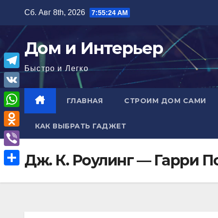
Перейти
Сб. Авг 8th, 2026
7:55:25 AM
к
содержимому
Дом и Интерьер
Быстро и Легко
T
e
V
ГЛАВНАЯ
СТРОИМ ДОМ САМИ
l
K
W
e
КАК ВЫБРАТЬ ГАДЖЕТ
h
O
g
a
d
r
V
Дж. К. Роулинг — Гарри 
t
n
a
i
О
s
o
m
b
т
A
k
e
п
p
l
r