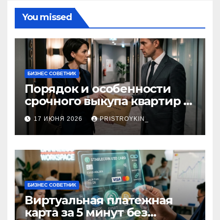
You missed
БИЗНЕС СОВЕТНИК
Порядок и особенности
срочного выкупа квартир в
срок 1–3 дня
17 ИЮНЯ 2026
PRISTROYKIN_
БИЗНЕС СОВЕТНИК
Виртуальная платежная
карта за 5 минут без