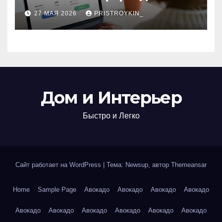
поиска авиабилетов и
27 МАЯ 2026
PRISTROYKIN_
железнодорожных
билетов
Дом и Интерьер
Быстро и Легко
Сайт работает на WordPress
|
Тема: Newsup, автор
Themeansar
Home
Sample Page
Авокадо
Авокадо
Авокадо
Авокадо
Авокадо
Авокадо
Авокадо
Авокадо
Авокадо
Авокадо