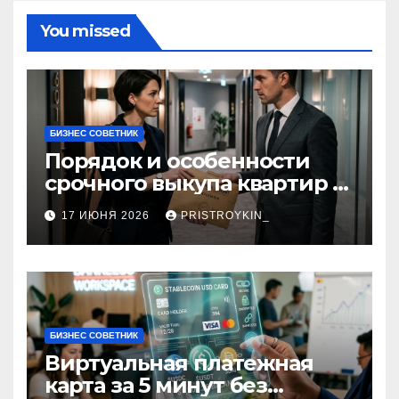
You missed
БИЗНЕС СОВЕТНИК
Порядок и особенности
срочного выкупа квартир в
срок 1–3 дня
17 ИЮНЯ 2026
PRISTROYKIN_
БИЗНЕС СОВЕТНИК
Виртуальная платежная
карта за 5 минут без