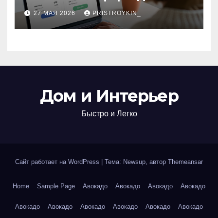
поиска авиабилетов и
27 МАЯ 2026
PRISTROYKIN_
железнодорожных
билетов
Дом и Интерьер
Быстро и Легко
Сайт работает на WordPress
|
Тема: Newsup, автор
Themeansar
Home
Sample Page
Авокадо
Авокадо
Авокадо
Авокадо
Авокадо
Авокадо
Авокадо
Авокадо
Авокадо
Авокадо