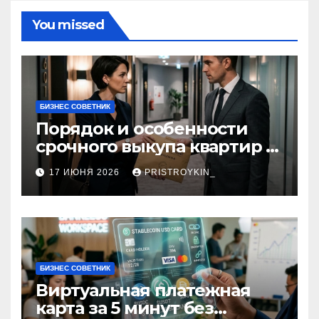
You missed
БИЗНЕС СОВЕТНИК
Порядок и особенности
срочного выкупа квартир в
срок 1–3 дня
17 ИЮНЯ 2026
PRISTROYKIN_
БИЗНЕС СОВЕТНИК
Виртуальная платежная
карта за 5 минут без