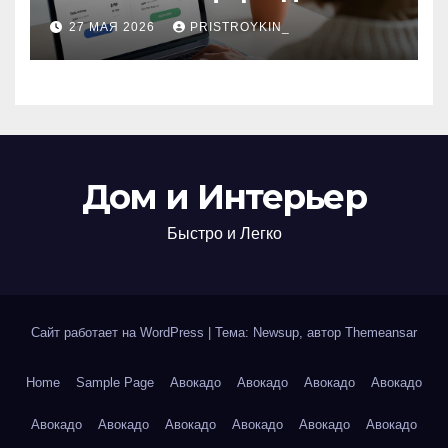
поиска авиабилетов и
27 МАЯ 2026
PRISTROYKIN_
железнодорожных
билетов
Дом и Интерьер
Быстро и Легко
Сайт работает на WordPress
|
Тема: Newsup, автор
Themeansar
Home
Sample Page
Авокадо
Авокадо
Авокадо
Авокадо
Авокадо
Авокадо
Авокадо
Авокадо
Авокадо
Авокадо