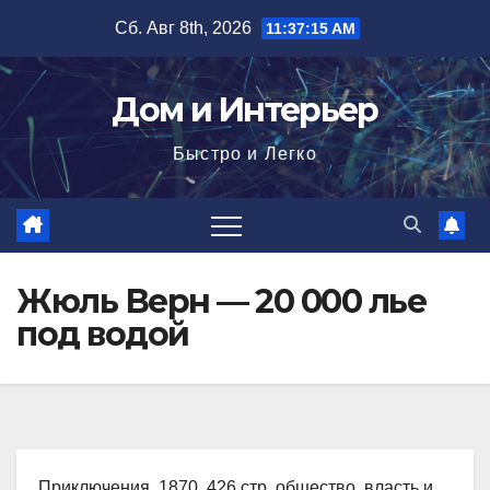
Перейти
Сб. Авг 8th, 2026
11:37:16 AM
к
содержимому
Дом и Интерьер
Быстро и Легко
Жюль Верн — 20 000 лье
под водой
Приключения, 1870, 426 стр. общество, власть и