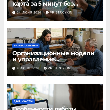
карта за 5 минут без
верификации и участия
14 ИЮНЯ 2026
PRISTROYKIN_
банков с пополнением в
долларовом стейблкоине
БИЗНЕС СОВЕТНИК
Организационные модели
и управление
сельскохозяйственными
9 ИЮНЯ 2026
PRISTROYKIN_
компаниями и
предприятиями
ДАЧА, УЧАСТОК
Особенности работы