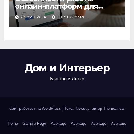
онлайн-платформ для
поиска авиабилетов и
27 МАЯ 2026
PRISTROYKIN_
железнодорожных
билетов
Дом и Интерьер
Быстро и Легко
Сайт работает на WordPress
|
Тема: Newsup, автор
Themeansar
Home
Sample Page
Авокадо
Авокадо
Авокадо
Авокадо