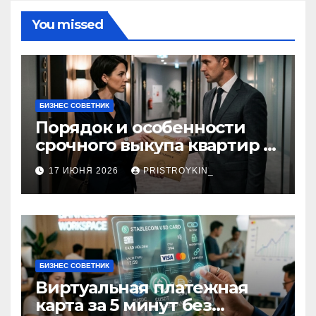
You missed
БИЗНЕС СОВЕТНИК
Порядок и особенности
срочного выкупа квартир в
срок 1–3 дня
17 ИЮНЯ 2026
PRISTROYKIN_
БИЗНЕС СОВЕТНИК
Виртуальная платежная
карта за 5 минут без