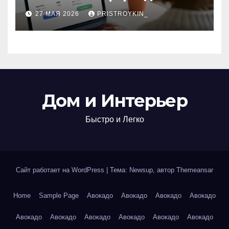
поиска авиабилетов и
27 МАЯ 2026
PRISTROYKIN_
железнодорожных
билетов
Дом и Интерьер
Быстро и Легко
Сайт работает на WordPress
|
Тема: Newsup, автор
Themeansar
Home
Sample Page
Авокадо
Авокадо
Авокадо
Авокадо
Авокадо
Авокадо
Авокадо
Авокадо
Авокадо
Авокадо