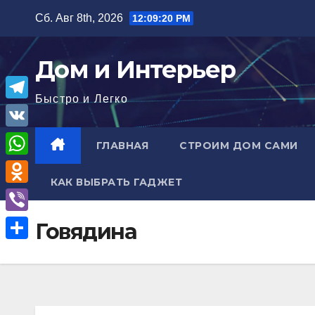
Перейти
Сб. Авг 8th, 2026
12:09:21 PM
к
содержимому
Дом и Интерьер
Быстро и Легко
T
e
V
ГЛАВНАЯ
СТРОИМ ДОМ САМИ
l
K
W
e
КАК ВЫБРАТЬ ГАДЖЕТ
h
O
g
a
d
r
V
Говядина
t
n
a
i
О
s
o
m
b
т
A
k
e
п
p
l
r