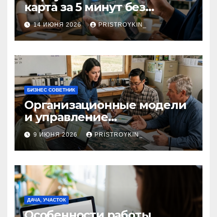
карта за 5 минут без
верификации и участия
14 ИЮНЯ 2026
PRISTROYKIN_
банков с пополнением в
долларовом стейблкоине
БИЗНЕС СОВЕТНИК
Организационные модели
и управление
сельскохозяйственными
9 ИЮНЯ 2026
PRISTROYKIN_
компаниями и
предприятиями
ДАЧА, УЧАСТОК
Особенности работы