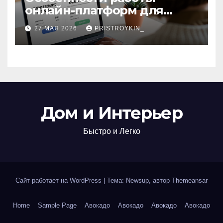
онлайн-платформ для
поиска авиабилетов и
27 МАЯ 2026
PRISTROYKIN_
железнодорожных
билетов
Дом и Интерьер
Быстро и Легко
Сайт работает на WordPress
|
Тема: Newsup, автор
Themeansar
Home
Sample Page
Авокадо
Авокадо
Авокадо
Авокадо