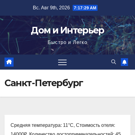
Перейти
Вс. Авг 9th, 2026
7:17:30 AM
к
содержимому
Дом и Интерьер
Быстро и Легко
Санкт-Петербург
Средняя температура: 11°C, Стоимость отеля:
14000₽, Количество достопримечательностей: 45,