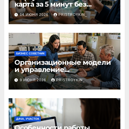
карта за 5 минут без
верификации и участия
14 ИЮНЯ 2026
PRISTROYKIN_
банков с пополнением в
долларовом стейблкоине
БИЗНЕС СОВЕТНИК
Организационные модели
и управление
сельскохозяйственными
9 ИЮНЯ 2026
PRISTROYKIN_
компаниями и
предприятиями
ДАЧА, УЧАСТОК
Особенности работы