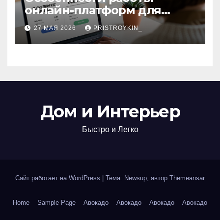
онлайн-платформ для
поиска авиабилетов и
27 МАЯ 2026
PRISTROYKIN_
железнодорожных
билетов
Дом и Интерьер
Быстро и Легко
Сайт работает на WordPress
|
Тема: Newsup, автор
Themeansar
Home
Sample Page
Авокадо
Авокадо
Авокадо
Авокадо