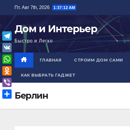
Перейти
Пт. Авг 7th, 2026
1:37:13 AM
к
содержимому
Дом и Интерьер
Быстро и Легко
T
e
V
ГЛАВНАЯ
СТРОИМ ДОМ САМИ
l
K
W
e
КАК ВЫБРАТЬ ГАДЖЕТ
h
O
g
a
d
r
V
Берлин
t
n
a
i
О
s
o
m
b
т
A
k
e
п
p
l
r