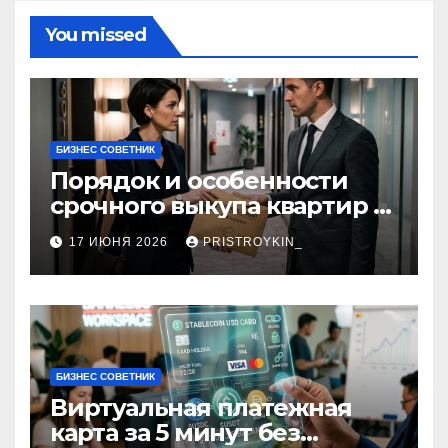
You missed
БИЗНЕС СОВЕТНИК
Порядок и особенности
срочного выкупа квартир в
срок 1–3 дня
17 ИЮНЯ 2026
PRISTROYKIN_
БИЗНЕС СОВЕТНИК
Виртуальная платежная
карта за 5 минут без