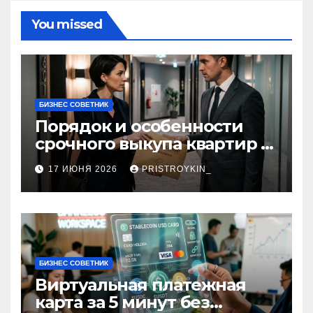
You missed
БИЗНЕС СОВЕТНИК
Порядок и особенности
срочного выкупа квартир в
срок 1–3 дня
17 ИЮНЯ 2026
PRISTROYKIN_
БИЗНЕС СОВЕТНИК
Виртуальная платежная
карта за 5 минут без