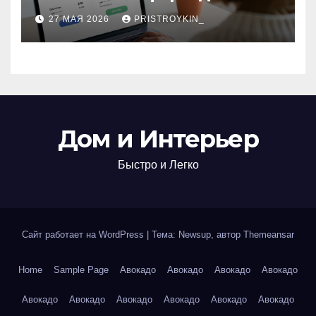
поиска авиабилетов и
27 МАЯ 2026
PRISTROYKIN_
железнодорожных
билетов
Дом и Интерьер
Быстро и Легко
Сайт работает на WordPress
|
Тема: Newsup, автор
Themeansar
Home
Sample Page
Авокадо
Авокадо
Авокадо
Авокадо
Авокадо
Авокадо
Авокадо
Авокадо
Авокадо
Авокадо