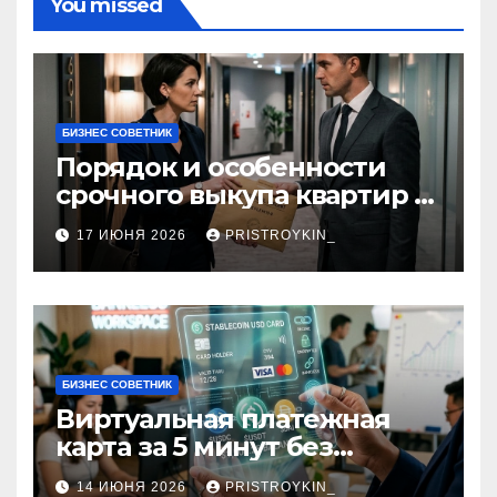
You missed
БИЗНЕС СОВЕТНИК
Порядок и особенности
срочного выкупа квартир в
срок 1–3 дня
17 ИЮНЯ 2026
PRISTROYKIN_
БИЗНЕС СОВЕТНИК
Виртуальная платежная
карта за 5 минут без
верификации и участия
14 ИЮНЯ 2026
PRISTROYKIN_