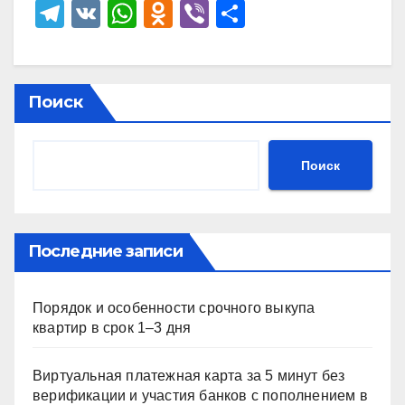
T
V
W
O
Vi
О
el
K
h
d
b
тп
e
at
n
er
р
gr
s
o
а
Поиск
a
A
kl
в
m
p
a
и
Поиск
p
ss
ть
ni
ki
Последние записи
Порядок и особенности срочного выкупа
квартир в срок 1–3 дня
Виртуальная платежная карта за 5 минут без
верификации и участия банков с пополнением в