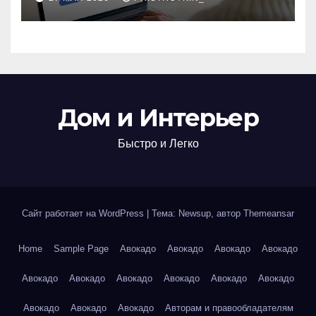
железнодорожных
билетов
Дом и Интерьер
Быстро и Легко
Сайт работает на WordPress
|
Тема: Newsup, автор
Themeansar
Home
Sample Page
Авокадо
Авокадо
Авокадо
Авокадо
Авокадо
Авокадо
Авокадо
Авокадо
Авокадо
Авокадо
Авокадо
Авокадо
Авокадо
Авторам и правообладателям