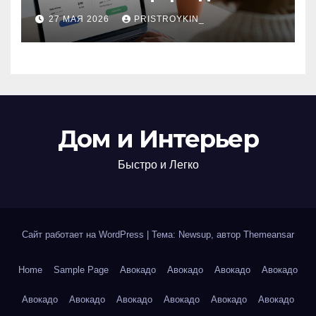
поиска авиабилетов и
27 МАЯ 2026
PRISTROYKIN_
железнодорожных
билетов
Дом и Интерьер
Быстро и Легко
Сайт работает на WordPress
|
Тема: Newsup, автор
Themeansar
Home
Sample Page
Авокадо
Авокадо
Авокадо
Авокадо
Авокадо
Авокадо
Авокадо
Авокадо
Авокадо
Авокадо