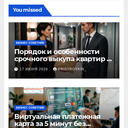
You missed
БИЗНЕС СОВЕТНИК
Порядок и особенности
срочного выкупа квартир в
срок 1–3 дня
17 ИЮНЯ 2026
PRISTROYKIN_
БИЗНЕС СОВЕТНИК
Виртуальная платежная
карта за 5 минут без