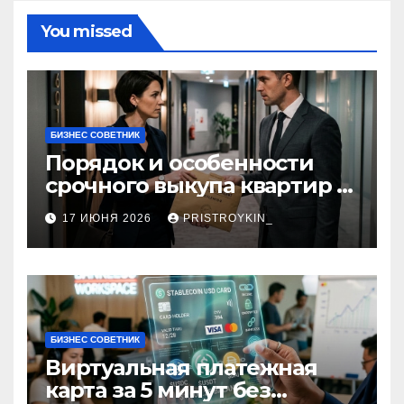
You missed
БИЗНЕС СОВЕТНИК
Порядок и особенности
срочного выкупа квартир в
срок 1–3 дня
17 ИЮНЯ 2026
PRISTROYKIN_
БИЗНЕС СОВЕТНИК
Виртуальная платежная
карта за 5 минут без