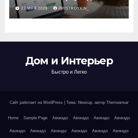
поиска авиабилетов и
27 МАЯ 2026
PRISTROYKIN_
железнодорожных
билетов
Дом и Интерьер
Быстро и Легко
Сайт работает на WordPress
|
Тема: Newsup, автор
Themeansar
Home
Sample Page
Авокадо
Авокадо
Авокадо
Авокадо
Авокадо
Авокадо
Авокадо
Авокадо
Авокадо
Авокадо