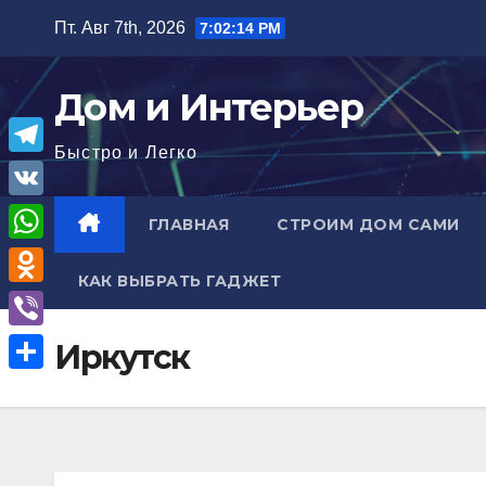
Перейти
Пт. Авг 7th, 2026
7:02:15 PM
к
содержимому
Дом и Интерьер
Быстро и Легко
T
e
V
ГЛАВНАЯ
СТРОИМ ДОМ САМИ
l
K
W
e
КАК ВЫБРАТЬ ГАДЖЕТ
h
O
g
a
d
r
V
Иркутск
t
n
a
i
О
s
o
m
b
т
A
k
e
п
p
l
r