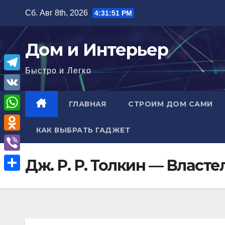
Перейти
Сб. Авг 8th, 2026
4:31:52 PM
к
содержимому
Дом и Интерьер
Быстро и Легко
T
e
V
ГЛАВНАЯ
СТРОИМ ДОМ САМИ
l
K
W
e
КАК ВЫБРАТЬ ГАДЖЕТ
h
O
g
a
d
r
V
Дж. Р. Р. Толкин — Власт
t
n
a
i
О
s
o
m
b
т
A
k
e
п
p
l
r