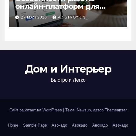
онлайн-платформ для
поиска авиабилетов и
27 МАЯ 2026
PRISTROYKIN_
железнодорожных
билетов
Дом и Интерьер
Быстро и Легко
Сайт работает на WordPress
|
Тема: Newsup, автор
Themeansar
Home
Sample Page
Авокадо
Авокадо
Авокадо
Авокадо