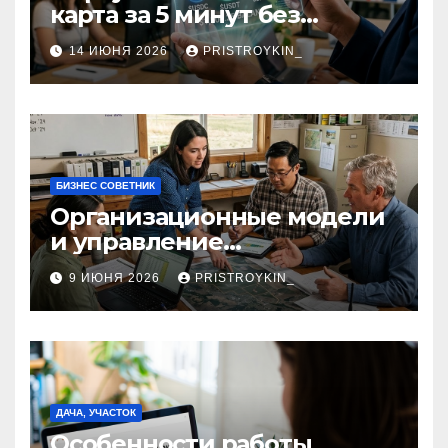
карта за 5 минут без
верификации и участия
14 ИЮНЯ 2026
PRISTROYKIN_
банков с пополнением в
долларовом стейблкоине
БИЗНЕС СОВЕТНИК
Организационные модели
и управление
сельскохозяйственными
9 ИЮНЯ 2026
PRISTROYKIN_
компаниями и
предприятиями
ДАЧА, УЧАСТОК
Особенности работы