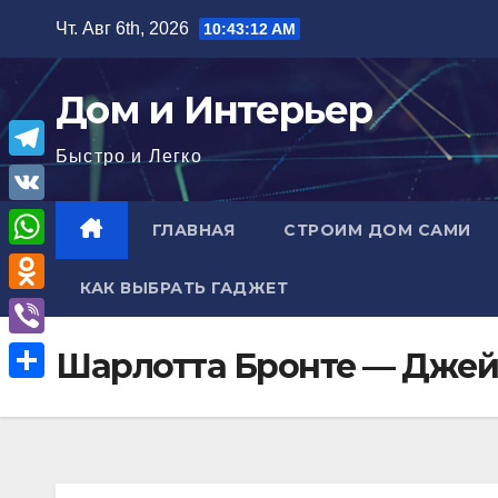
Перейти
Чт. Авг 6th, 2026
10:43:13 AM
к
содержимому
Дом и Интерьер
Быстро и Легко
T
e
V
ГЛАВНАЯ
СТРОИМ ДОМ САМИ
l
K
W
e
КАК ВЫБРАТЬ ГАДЖЕТ
h
O
g
a
d
r
V
Шарлотта Бронте — Джей
t
n
a
i
О
s
o
m
b
т
A
k
e
п
p
l
r