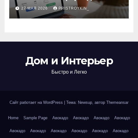
поиска авиабилетов и
27 МАЯ 2026
PRISTROYKIN_
железнодорожных
билетов
Дом и Интерьер
Быстро и Легко
Сайт работает на WordPress
|
Тема: Newsup, автор
Themeansar
Home
Sample Page
Авокадо
Авокадо
Авокадо
Авокадо
Авокадо
Авокадо
Авокадо
Авокадо
Авокадо
Авокадо