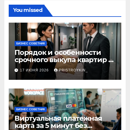
You missed
БИЗНЕС СОВЕТНИК
Порядок и особенности
срочного выкупа квартир в
срок 1–3 дня
17 ИЮНЯ 2026
PRISTROYKIN_
БИЗНЕС СОВЕТНИК
Виртуальная платежная
карта за 5 минут без