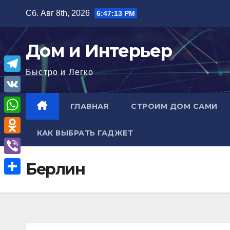
Перейти
Сб. Авг 8th, 2026
6:47:14 PM
к
содержимому
Дом и Интерьер
Быстро и Легко
T
e
V
ГЛАВНАЯ
СТРОИМ ДОМ САМИ
l
K
W
e
КАК ВЫБРАТЬ ГАДЖЕТ
h
O
g
a
d
r
V
Берлин
t
n
a
i
О
s
o
m
b
т
A
k
e
п
p
l
r