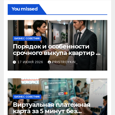
You missed
БИЗНЕС СОВЕТНИК
Порядок и особенности
срочного выкупа квартир в
срок 1–3 дня
17 ИЮНЯ 2026
PRISTROYKIN_
БИЗНЕС СОВЕТНИК
Виртуальная платежная
карта за 5 минут без