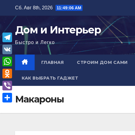
Перейти
Сб. Авг 8th, 2026
11:49:07 AM
к
содержимому
Дом и Интерьер
Быстро и Легко
T
e
V
ГЛАВНАЯ
СТРОИМ ДОМ САМИ
l
K
W
e
КАК ВЫБРАТЬ ГАДЖЕТ
h
O
g
a
d
r
V
Макароны
t
n
a
i
О
s
o
m
b
т
A
k
e
п
p
l
r