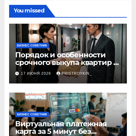
You missed
БИЗНЕС СОВЕТНИК
Порядок и особенности
срочного выкупа квартир в
срок 1–3 дня
17 ИЮНЯ 2026
PRISTROYKIN_
БИЗНЕС СОВЕТНИК
Виртуальная платежная
карта за 5 минут без