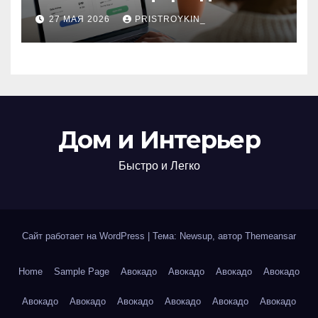
поиска авиабилетов и
27 МАЯ 2026
PRISTROYKIN_
железнодорожных
билетов
Дом и Интерьер
Быстро и Легко
Сайт работает на WordPress
|
Тема: Newsup, автор
Themeansar
Home
Sample Page
Авокадо
Авокадо
Авокадо
Авокадо
Авокадо
Авокадо
Авокадо
Авокадо
Авокадо
Авокадо