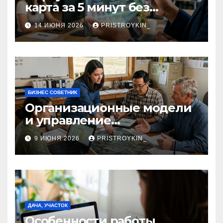
карта за 5 минут без
верификации и участия
14 ИЮНЯ 2026
PRISTROYKIN_
банков с пополнением в
долларовом стейблкоине
БИЗНЕС СОВЕТНИК
Организационные модели
и управление
сельскохозяйственными
9 ИЮНЯ 2026
PRISTROYKIN_
компаниями и
предприятиями
ДАЧА, УЧАСТОК
Особенности работы