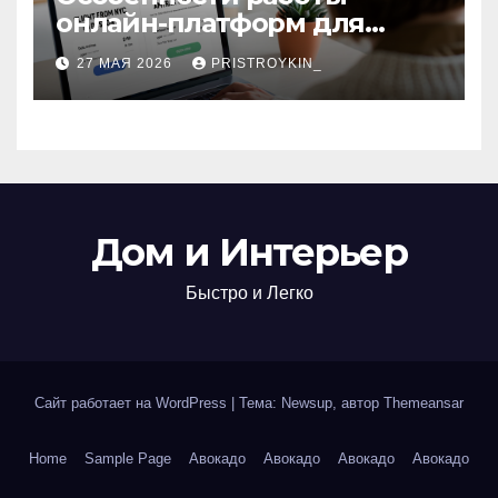
онлайн-платформ для
поиска авиабилетов и
27 МАЯ 2026
PRISTROYKIN_
железнодорожных
билетов
Дом и Интерьер
Быстро и Легко
Сайт работает на WordPress
|
Тема: Newsup, автор
Themeansar
Home
Sample Page
Авокадо
Авокадо
Авокадо
Авокадо