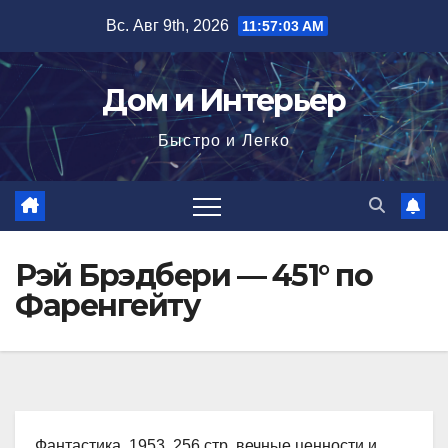
Перейти
Вс. Авг 9th, 2026
11:57:04 AM
к
содержимому
Дом и Интерьер
Быстро и Легко
Рэй Брэдбери — 451° по
Фаренгейту
Фантастика, 1953, 256 стр. вечные ценности и