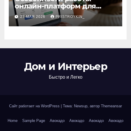
онлайн-платформ для
поиска авиабилетов и
27 МАЯ 2026
PRISTROYKIN_
железнодорожных
билетов
Дом и Интерьер
Быстро и Легко
Сайт работает на WordPress
|
Тема: Newsup, автор
Themeansar
Home
Sample Page
Авокадо
Авокадо
Авокадо
Авокадо