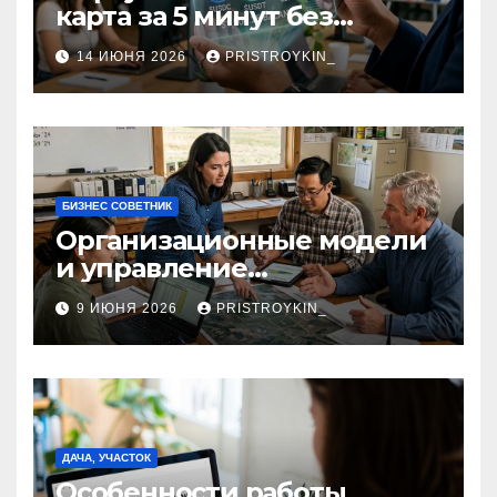
карта за 5 минут без
верификации и участия
14 ИЮНЯ 2026
PRISTROYKIN_
банков с пополнением в
долларовом стейблкоине
БИЗНЕС СОВЕТНИК
Организационные модели
и управление
сельскохозяйственными
9 ИЮНЯ 2026
PRISTROYKIN_
компаниями и
предприятиями
ДАЧА, УЧАСТОК
Особенности работы