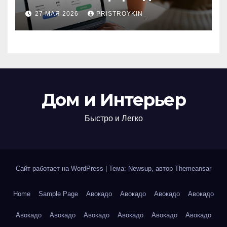
поиска авиабилетов и
27 МАЯ 2026
PRISTROYKIN_
железнодорожных
билетов
Дом и Интерьер
Быстро и Легко
Сайт работает на WordPress
|
Тема: Newsup, автор
Themeansar
Home
Sample Page
Авокадо
Авокадо
Авокадо
Авокадо
Авокадо
Авокадо
Авокадо
Авокадо
Авокадо
Авокадо