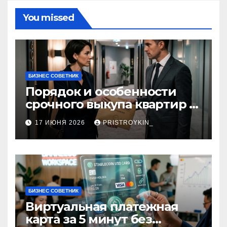
You missed
БИЗНЕС СОВЕТНИК
Порядок и особенности
срочного выкупа квартир в
срок 1–3 дня
17 ИЮНЯ 2026
PRISTROYKIN_
БИЗНЕС СОВЕТНИК
Виртуальная платежная
карта за 5 минут без