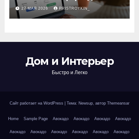
поиска авиабилетов и
27 МАЯ 2026
PRISTROYKIN_
железнодорожных
билетов
Дом и Интерьер
Быстро и Легко
Сайт работает на WordPress
|
Тема: Newsup, автор
Themeansar
Home
Sample Page
Авокадо
Авокадо
Авокадо
Авокадо
Авокадо
Авокадо
Авокадо
Авокадо
Авокадо
Авокадо