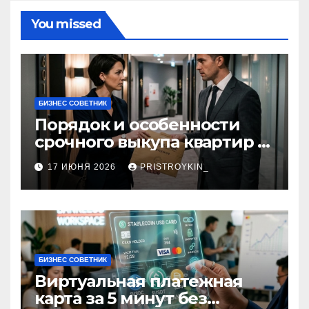
You missed
БИЗНЕС СОВЕТНИК
Порядок и особенности
срочного выкупа квартир в
срок 1–3 дня
17 ИЮНЯ 2026
PRISTROYKIN_
БИЗНЕС СОВЕТНИК
Виртуальная платежная
карта за 5 минут без